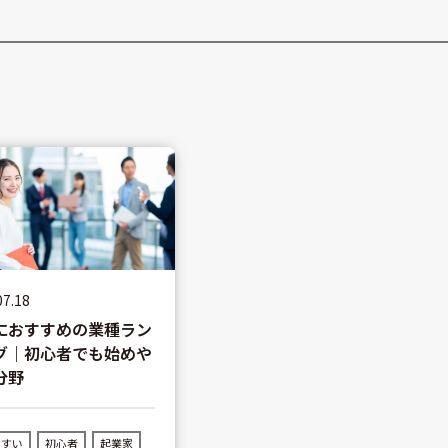
07.18
におすすめの業種ラン
グ｜初心者でも始めや
分野
やすい
初心者
起業家