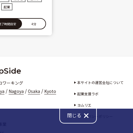
起業
4分
読了時間目安
pSide
コワーキング
本サイトの運営会社について
/
/
/
iya
Nagoya
Osaka
Kyoto
起業支援ラボ
ヨムリエ
閉じる
プライバシーポリシー
事業
ss