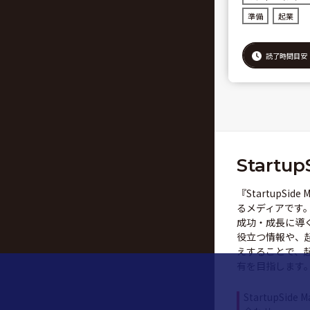
準備
起業
読了時間目安
Startup
『StartupSi
るメディアです
成功・成長に導
役立つ情報や、
えすることで、
有を目指します
StartupSide