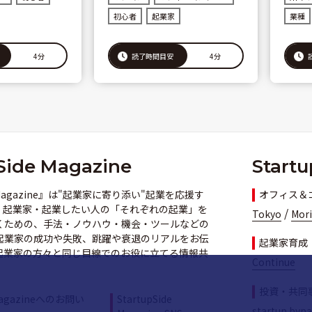
初心者
起業家
業種
4分
4分
読了時間目安
Side Magazine
Startu
de Magazine』は"起業家に寄り添い"起業を応援す
オフィス＆
。起業家・起業したい人の「それぞれの起業」を
/
Tokyo
Mor
くための、手法・ノウハウ・機会・ツールなどの
起業家の成功や失敗、跳躍や衰退のリアルをお伝
起業家育成
起業家の方々と同じ目線でのお役に立てる情報共
Continue
。
投資・共同
 Magazineへのお問い
StartupSide
startup bypa