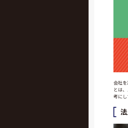
会社を
とは、
考にし
法