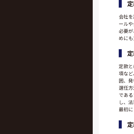
定
会社を
ールや
必要が
めにも
定
定款と
項など
囲、発
選任方
である
し、法
最初に
定