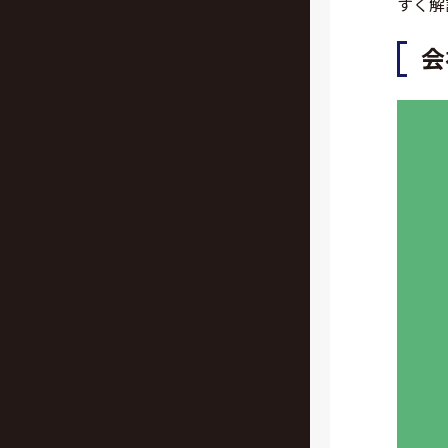
すく解
会