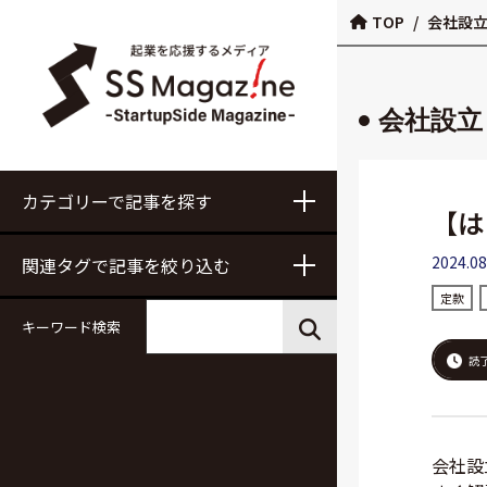
TOP
/
会社設
会社設立
カテゴリーで記事を探す
【は
2024.08
関連タグで記事を絞り込む
定款
キーワード検索
読
会社設