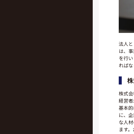
法人と
は、事
を行い
ればな
株
株式会
経営者
基本的
に、企
な人材
ます。