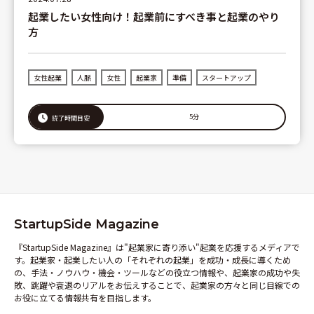
起業したい女性向け！起業前にすべき事と起業のやり
方
女性起業
人脈
女性
起業家
準備
スタートアップ
5分
読了時間目安
StartupSide Magazine
『StartupSide Magazine』は"起業家に寄り添い"起業を応援するメディアで
す。起業家・起業したい人の「それぞれの起業」を成功・成長に導くため
の、手法・ノウハウ・機会・ツールなどの役立つ情報や、起業家の成功や失
敗、跳躍や衰退のリアルをお伝えすることで、起業家の方々と同じ目線での
お役に立てる情報共有を目指します。