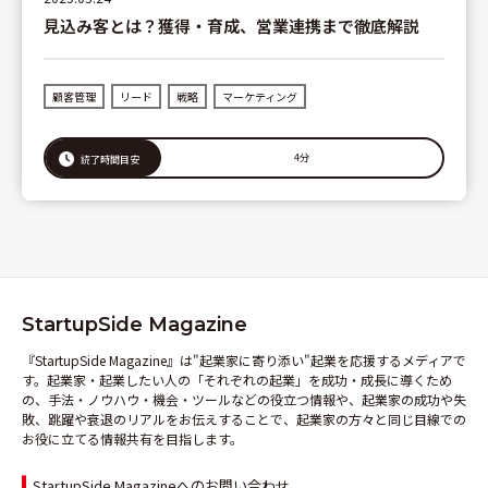
見込み客とは？獲得・育成、営業連携まで徹底解説
顧客管理
リード
戦略
マーケティング
4分
読了時間目安
StartupSide Magazine
『StartupSide Magazine』は"起業家に寄り添い"起業を応援するメディアで
す。起業家・起業したい人の「それぞれの起業」を成功・成長に導くため
の、手法・ノウハウ・機会・ツールなどの役立つ情報や、起業家の成功や失
敗、跳躍や衰退のリアルをお伝えすることで、起業家の方々と同じ目線での
お役に立てる情報共有を目指します。
StartupSide Magazineへのお問い合わせ