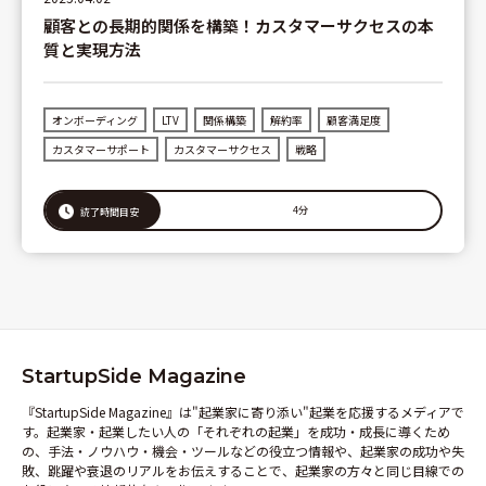
顧客との長期的関係を構築！カスタマーサクセスの本
質と実現方法
オンボーディング
LTV
関係構築
解約率
顧客満足度
カスタマーサポート
カスタマーサクセス
戦略
4分
読了時間目安
StartupSide Magazine
『StartupSide Magazine』は"起業家に寄り添い"起業を応援するメディアで
す。起業家・起業したい人の「それぞれの起業」を成功・成長に導くため
の、手法・ノウハウ・機会・ツールなどの役立つ情報や、起業家の成功や失
敗、跳躍や衰退のリアルをお伝えすることで、起業家の方々と同じ目線での