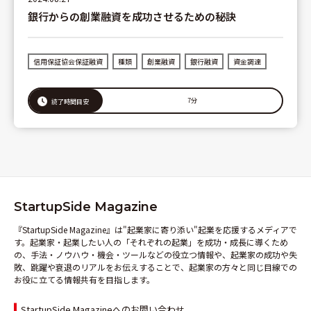
銀行からの創業融資を成功させるための秘訣
信用保証協会保証融資
種類
創業融資
銀行融資
資金調達
7分
読了時間目安
StartupSide Magazine
『StartupSide Magazine』は"起業家に寄り添い"起業を応援するメディアで
す。起業家・起業したい人の「それぞれの起業」を成功・成長に導くため
の、手法・ノウハウ・機会・ツールなどの役立つ情報や、起業家の成功や失
敗、跳躍や衰退のリアルをお伝えすることで、起業家の方々と同じ目線での
お役に立てる情報共有を目指します。
StartupSide Magazineへのお問い合わせ