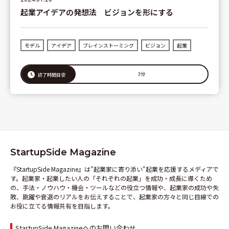
起業アイデアの発想法 ビジョンを形にする
モデル
アイデア
ブレインストーミング
ビジョン
起業
3分
読了時間目安
StartupSide Magazine
『StartupSide Magazine』は"起業家に寄り添い"起業を応援するメディアで
す。起業家・起業したい人の「それぞれの起業」を成功・成長に導くため
の、手法・ノウハウ・機会・ツールなどの役立つ情報や、起業家の成功や失
敗、跳躍や衰退のリアルをお伝えすることで、起業家の方々と同じ目線での
お役に立てる情報共有を目指します。
StartupSide Magazineへのお問い合わせ