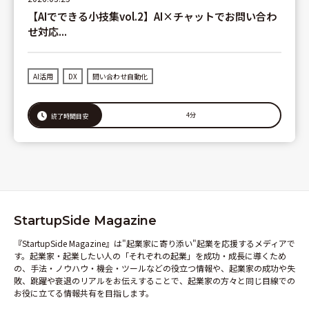
【AIでできる小技集vol.2】AI×チャットでお問い合わ
せ対応...
AI活用
DX
問い合わせ自動化
4分
読了時間目安
StartupSide Magazine
『StartupSide Magazine』は"起業家に寄り添い"起業を応援するメディアで
す。起業家・起業したい人の「それぞれの起業」を成功・成長に導くため
の、手法・ノウハウ・機会・ツールなどの役立つ情報や、起業家の成功や失
敗、跳躍や衰退のリアルをお伝えすることで、起業家の方々と同じ目線での
お役に立てる情報共有を目指します。