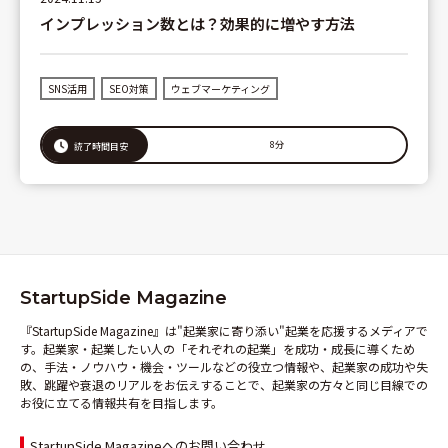
インプレッション数とは？効果的に増やす方法
SNS活用
SEO対策
ウェブマーケティング
8分
読了時間目安
StartupSide Magazine
『StartupSide Magazine』は"起業家に寄り添い"起業を応援するメディアで
す。起業家・起業したい人の「それぞれの起業」を成功・成長に導くため
の、手法・ノウハウ・機会・ツールなどの役立つ情報や、起業家の成功や失
敗、跳躍や衰退のリアルをお伝えすることで、起業家の方々と同じ目線での
お役に立てる情報共有を目指します。
StartupSide Magazineへのお問い合わせ