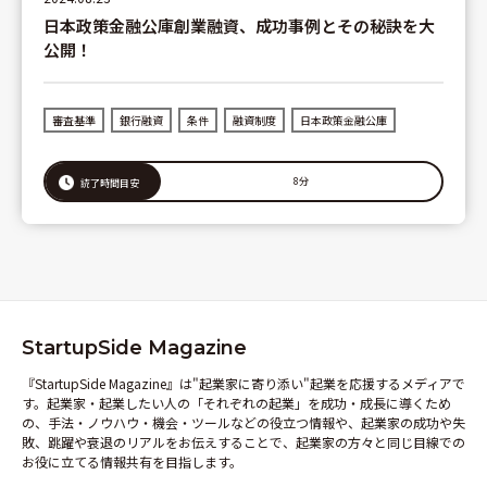
日本政策金融公庫創業融資、成功事例とその秘訣を大
公開！
審査基準
銀行融資
条件
融資制度
日本政策金融公庫
8分
読了時間目安
StartupSide Magazine
『StartupSide Magazine』は"起業家に寄り添い"起業を応援するメディアで
す。起業家・起業したい人の「それぞれの起業」を成功・成長に導くため
の、手法・ノウハウ・機会・ツールなどの役立つ情報や、起業家の成功や失
敗、跳躍や衰退のリアルをお伝えすることで、起業家の方々と同じ目線での
お役に立てる情報共有を目指します。