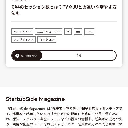
GA4のセッション数とは？PVやUUとの違いや増やす方
法も
ページビュー
ユニークユーザー
PV
UU
GA4
アナリティクス
セッション
6分
読了時間目安
StartupSide Magazine
『StartupSide Magazine』は"起業家に寄り添い"起業を応援するメディアで
す。起業家・起業したい人の「それぞれの起業」を成功・成長に導くため
の、手法・ノウハウ・機会・ツールなどの役立つ情報や、起業家の成功や失
敗、跳躍や衰退のリアルをお伝えすることで、起業家の方々と同じ目線での