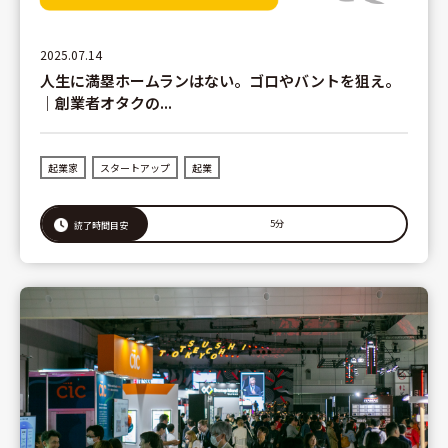
2025.07.14
人生に満塁ホームランはない。ゴロやバントを狙え。
｜創業者オタクの...
起業家
スタートアップ
起業
5分
読了時間目安