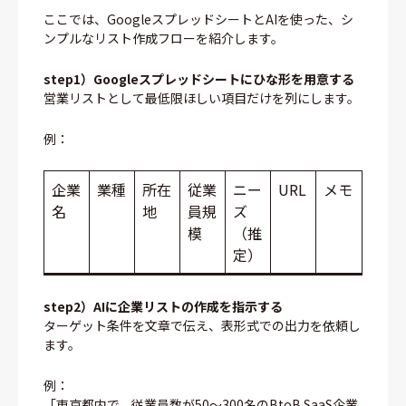
ここでは、GoogleスプレッドシートとAIを使った、シ
ンプルなリスト作成フローを紹介します。
step1）Googleスプレッドシートにひな形を用意する
営業リストとして最低限ほしい項目だけを列にします。
例：
企業
業種
所在
従業
ニー
URL
メモ
名
地
員規
ズ
模
（推
定）
step2）AIに企業リストの作成を指示する
ターゲット条件を文章で伝え、表形式での出力を依頼し
ます。
例：
「東京都内で、従業員数が50〜300名のBtoB SaaS企業