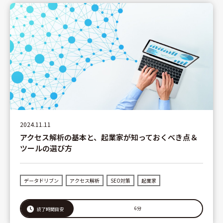
2024.11.11
アクセス解析の基本と、起業家が知っておくべき点＆
ツールの選び方
データドリブン
アクセス解析
SEO対策
起業家
6分
読了時間目安