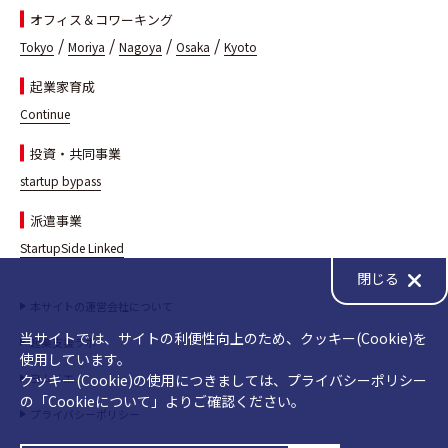
オフィス＆コワーキング
/
/
/
/
Tokyo
Moriya
Nagoya
Osaka
Kyoto
起業家育成
Continue
投資・共同事業
startup bypass
派遣事業
StartupSide Linked
閉じる
本サイトの運営会社について
当サイトでは、サイトの利便性向上のため、クッキー(Cookie)を
起業支援ラボ
使用しています。
ヨムリエ
クッキー(Cookie)の使用につきましては、プライバシーポリシー
の「Cookieについて」よりご確認ください。
プライバシーポリシー