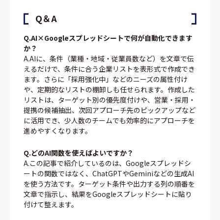
Q＆A
Q.AI×Googleスプレッドシートで何が自動化できます
か？
A.AIに、条件（業種・地域・従業員数など）を文章で伝
えるだけで、条件に合う企業リストを表形式で作成でき
ます。さらに「採用強化中」などのニーズの属性付け
や、定期的なリストの棚卸しも任せられます。作成した
リストは、ターゲット別の優先度付けや、営業・採用・
提携の候補抽出、次回アプローチ先のピックアップなど
に活用でき、少人数のチームでも効率的にアプローチを
進めやすくなります。
Q.どのAI関数を使えばよいですか？
A.この記事で紹介しているのは、Googleスプレッドシ
ートの関数ではなく、ChatGPTやGeminiなどの生成AI
を使う方法です。ターゲット条件や出力する列の順番を
文章で指示し、結果をGoogleスプレッドシートに貼り
付けて整えます。