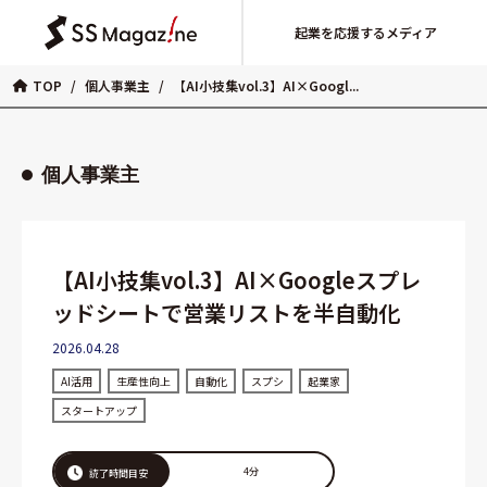
起業を応援するメディア
TOP
/
個人事業主
/
【AI小技集vol.3】AI×Googl...
個人事業主
【AI小技集vol.3】AI×Googleスプレ
ッドシートで営業リストを半自動化
2026.04.28
AI活用
生産性向上
自動化
スプシ
起業家
スタートアップ
4分
読了時間目安