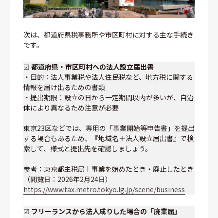
次は、都道府県税事務所や市区町村に対する主な手続き
です。
☑
都道府県・市区町村への法人設立届出書
・目的：法人事業税や法人住民税など、地方税に関する
情報を届け出るための書類
・提出期限：設立の日から一定期間以内が多いが、自治
体により異なるため注意が必要
東京23区などでは、専用の「事業開始等申告書」を提出
する場合もあるため、『地域名＋法人設立届出書』で検
索して、様式と提出先を確認しましょう。
参考：東京都主税局丨事業を始めたとき・廃止したとき
（閲覧日：2026年2月24日）
https://www.tax.metro.tokyo.lg.jp/scene/business
☑
フリーランスから法人成りした場合の「廃業届」