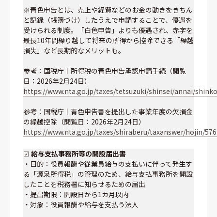
※青色申告とは、売上や経費などのお金の動きをきちん
と記録（帳簿づけ）したうえで申請することで、優遇を
受けられる制度。「白色申告」よりも優遇され、赤字を
最長10年間繰り越して将来の所得から控除できる「繰越
損失」など長期的なメリットも。
参考：国税庁丨所得税の青色申告承認申請手続（閲覧
日：2026年2月24日）
https://www.nta.go.jp/taxes/tetsuzuki/shinsei/annai/shin
参考：国税庁丨青色申告書を提出した事業年度の欠損金
の繰越控除（閲覧日：2026年2月24日）
https://www.nta.go.jp/taxes/shiraberu/taxanswer/hojin/57
☑
給与支払事務所等の開設届出書
・目的：役員報酬や従業員給与の支払いに伴って発生す
る「源泉所得税」の管理のため、給与支払事務所を開設
したことを税務署に知らせるための届出
・提出期限：開設日から1カ月以内
・対象：役員報酬や給与を支払う法人