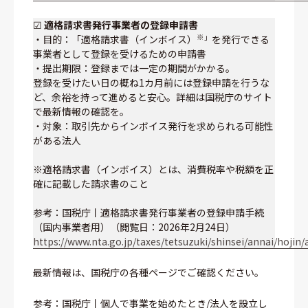
☑
適格請求書発行事業者の登録申請書
※」
・目的：「適格請求書（インボイス）
を発行できる
事業者として登録を受けるための申請書
・提出期限：登録までは一定の期間がかかる。
登録を受けたい日の概ね1カ月前には登録申請を行うな
ど、余裕を持って進めると安心。詳細は国税庁のサイト
で最新情報の確認を。
・対象：取引先からインボイス発行を求められる可能性
がある法人
※適格請求書（インボイス）とは、消費税率や税額を正
確に記載した請求書のこと
参考：国税庁丨適格請求書発行事業者の登録申請手続
（国内事業者用）（閲覧日：2026年2月24日）
https://www.nta.go.jp/taxes/tetsuzuki/shinsei/annai/hojin
最新情報は、国税庁の各種ページでご確認ください。
参考：国税庁丨個人で事業を始めたとき/法人を設立し