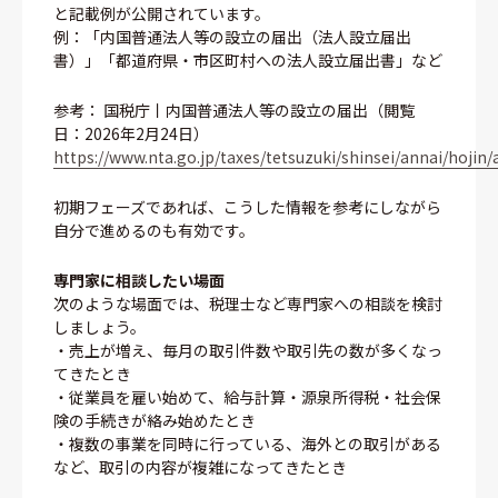
と記載例が公開されています。
例：「内国普通法人等の設立の届出（法人設立届出
書）」「都道府県・市区町村への法人設立届出書」など
参考： 国税庁丨内国普通法人等の設立の届出（閲覧
日：2026年2月24日）
https://www.nta.go.jp/taxes/tetsuzuki/shinsei/annai/hojin
初期フェーズであれば、こうした情報を参考にしながら
自分で進めるのも有効です。
専門家に相談したい場面
次のような場面では、税理士など専門家への相談を検討
しましょう。
・売上が増え、毎月の取引件数や取引先の数が多くなっ
てきたとき
・従業員を雇い始めて、給与計算・源泉所得税・社会保
険の手続きが絡み始めたとき
・複数の事業を同時に行っている、海外との取引がある
など、取引の内容が複雑になってきたとき