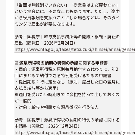
「当面は無報酬でいきたい」「従業員はまだ雇わない」
という場合には、不要なこともあります。ただし、途中
から役員報酬を支払うことにした場合などは、そのタイ
ミングで届出が必要になります。
参考：国税庁丨給与支払事務所等の開設・移転・廃止の
届出（閲覧日：2026年2月24日）
https://www.nta.go.jp/taxes/tetsuzuki/shinsei/annai/gens
☑
源泉所得税の納期の特例の承認に関する申請書
・目的：源泉所得税を原則毎月納付する代わりに、年2
回にまとめて納付できる特例を受けるための申請書
・提出期限：特に定めなし（原則、提出した日の翌月に
支払う給与等から適用）
※適用を受けたい時期までに余裕を持って出しておくの
が一般的
・対象：給与や報酬から源泉徴収を行う法人
参考：国税庁丨源泉所得税の納期の特例の承認に関する
申請書（閲覧日：2026年2月24日）
https://www.nta.go.jp/taxes/tetsuzuki/shinsei/annai/gens