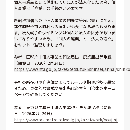
個人事業主として活動していた方が法人化した場合、個
人事業は「廃業」の手続きが必要です。
所轄税務署への「個人事業の開廃業等届出書」に加え、
都道府県や市区町村への届出が必要になる場合もありま
す。法人成りのタイミングは個人と法人の区分があいま
いになりやすいため、「個人の廃業」と「法人の設立」
をセットで整理しましょう。
参考：国税庁丨個人事業の開業届出・廃業届出等手続
（閲覧日：2026年2月24日）
https://www.nta.go.jp/taxes/tetsuzuki/shinsei/annai/shin
会社の所在地や自治体によってルールや期限が多少異な
るため、具体的な書式や提出先は必ず各自治体のホーム
ページで確認してください。
参考：東京都主税局丨法人事業税・法人都民税（閲覧
日：2026年2月24日）
https://www.tax.metro.tokyo.lg.jp/kazei/work/houjinji