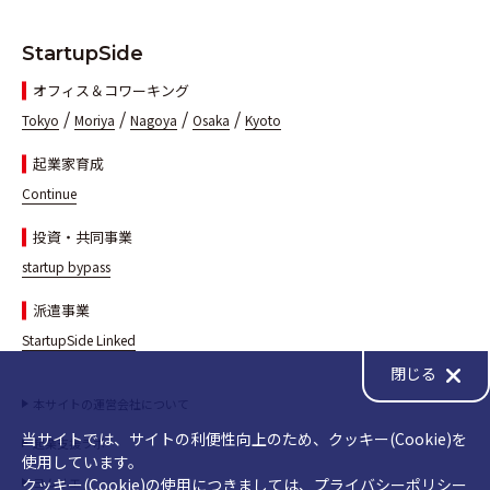
StartupSide
オフィス＆コワーキング
/
/
/
/
Tokyo
Moriya
Nagoya
Osaka
Kyoto
起業家育成
Continue
投資・共同事業
startup bypass
派遣事業
StartupSide Linked
閉じる
本サイトの運営会社について
当サイトでは、サイトの利便性向上のため、クッキー(Cookie)を
起業支援ラボ
使用しています。
クッキー(Cookie)の使用につきましては、プライバシーポリシー
ヨムリエ