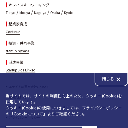
オフィス＆コワーキング
/
/
/
/
Tokyo
Moriya
Nagoya
Osaka
Kyoto
起業家育成
Continue
投資・共同事業
startup bypass
派遣事業
StartupSide Linked
閉じる
本サイトの運営会社について
当サイトでは、サイトの利便性向上のため、クッキー(Cookie)を
起業支援ラボ
使用しています。
クッキー(Cookie)の使用につきましては、プライバシーポリシー
ヨムリエ
の「Cookieについて」よりご確認ください。
プライバシーポリシー